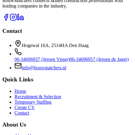
BouwMatchers connects skilled construction professionals with
leading companies in the industry.
Contact
Hogewal 16A, 2514HA Den Haag
06-34696937 (Jeroen Visser)
06-34696957 (Jeroen de Jager)
info@bouwmatchers.nl
Quick Links
Home
Recruitment & Selection
Temporary Staffing
Create CV
Contact
About Us